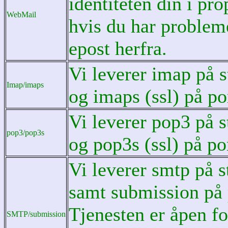
identiteten din i pr
WebMail
hvis du har problem
epost herfra.
Vi leverer imap på s
Imap/imaps
og imaps (ssl) på po
Vi leverer pop3 på s
pop3/pop3s
og pop3s (ssl) på po
Vi leverer smtp på s
samt submission på 
Tjenesten er åpen fo
SMTP/submission