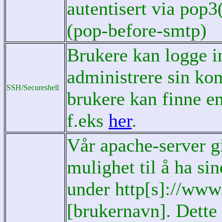
autentisert via pop3
(pop-before-smtp)
Brukere kan logge 
administrere sin ko
SSH/Secureshell
brukere kan finne e
f.eks
her
.
Vår apache-server g
mulighet til å ha s
under http[s]://www
[brukernavn]. Dette