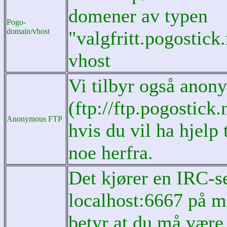
domener av typen
Pogo-
domain/vhost
"valgfritt.pogostick.
vhost
Vi tilbyr også anony
(ftp://ftp.pogostick.
Anonymous FTP
hvis du vil ha hjelp 
noe herfra.
Det kjører en IRC-s
localhost:6667 på m
betyr at du må være